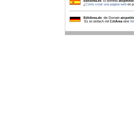
EditArea.es
: El dominio
atcpetiti
¿
Como crear una pagina web
en p
EditArea.de
: die Domain
atcpetit
Es ist einfach mit Edit
Area
eine
We