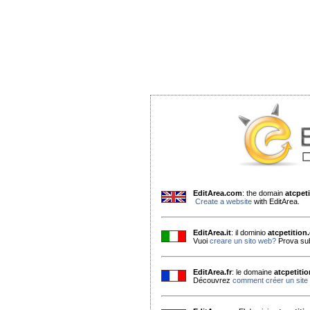
EditArea.com
: the domain
atcpet
Create a website
with EditArea.
EditArea.it
: il dominio
atcpetition
Vuoi
creare un sito web?
Prova sub
EditArea.fr
: le domaine
atcpetiti
Découvrez
comment créer un site